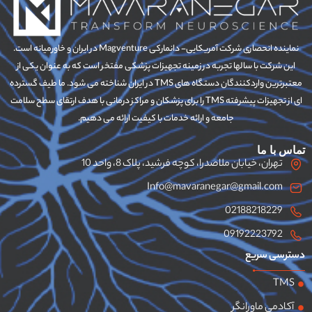
نماینده انحصاری شرکت آمریکایی- دانمارکی Magventure در ایران و خاورمیانه است.
این شرکت با سالها تجربه در زمینه تجهیزات پزشکی مفتخر است که به عنوان یکی از
معتبرترین واردکنندگان دستگاه های TMS در ایران شناخته می شود. ما طیف گسترده
ای از تجهیزات پیشرفته TMS را برای پزشکان و مراکز درمانی با هدف ارتقای سطح سلامت
جامعه و ارائه خدمات با کیفیت ارائه می دهیم.
تماس با ما
تهران، خیابان ملاصدرا، کوچه فرشید، پلاک 8، واحد 10
Info@mavaranegar@gmail.com
02188218229
09192223792
دسترسی سریع
TMS
آکادمی ماورانگر