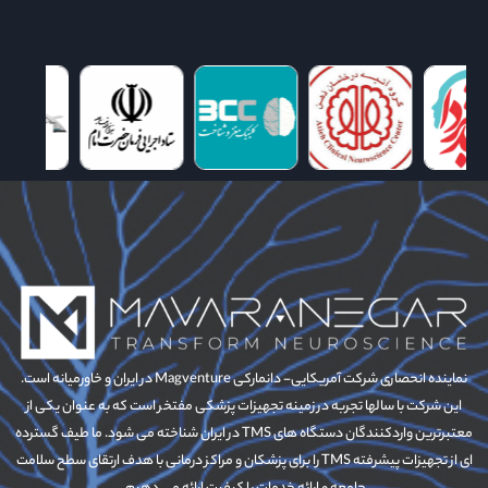
نماینده انحصاری شرکت آمریکایی- دانمارکی Magventure در ایران و خاورمیانه است.
این شرکت با سالها تجربه در زمینه تجهیزات پزشکی مفتخر است که به عنوان یکی از
معتبرترین واردکنندگان دستگاه های TMS در ایران شناخته می شود. ما طیف گسترده
ای از تجهیزات پیشرفته TMS را برای پزشکان و مراکز درمانی با هدف ارتقای سطح سلامت