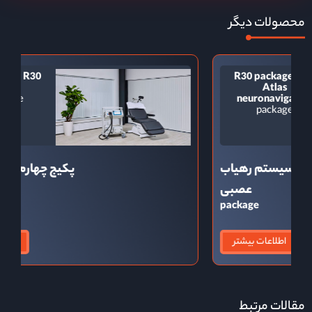
محصولات دیگر
Package 4 – R30
Device
Package
ب
پکیج چهارم دستگاه R30
Package
p
اطلاعات بیشتر
مقالات مرتبط