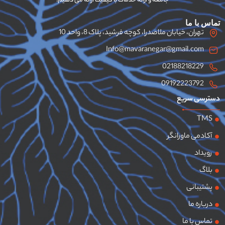
جامعه و ارائه خدمات با کیفیت ارائه می دهیم.
تماس با ما
تهران، خیابان ملاصدرا، کوچه فرشید، پلاک 8، واحد 10
Info@mavaranegar@gmail.com
02188218229
09192223792
دسترسی سریع
TMS
آکادمی ماورانگر
رویداد
بلاگ
پشتیبانی
درباره ما
تماس با ما