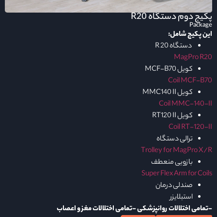
پکیج دوم دستگاه R20
Package
این پکیج شامل:
دستگاه 20 R
MagPro R20
کویل MCF-B70
Coil MCF-B70
کویل MMC140 II
Coil MMC-140-II
کویل RT120 II
Coil RT-120-II
ترالی دستگاه
Trolley for MagPro X/R
بازویی منعطف
Super Flex Arm for Coils
صندلی درمان
استبلایزر
-تمامی اختلالات روانپزشکی
-تمامی اختلالات مغز و اعصاب