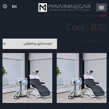
EN
خانه
/ محصولات برچسب خورده “Cool -B70”
Cool -B70
نمایش همه 2 نتیجه